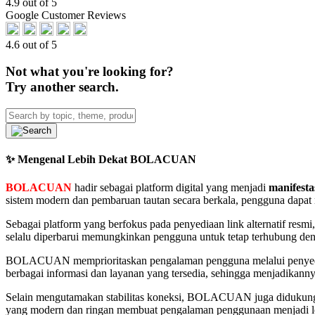
4.9 out of 5
Google Customer Reviews
4.6 out of 5
Not what you're looking for?
Try another search.
✨ Mengenal Lebih Dekat BOLACUAN
BOLACUAN
hadir sebagai platform digital yang menjadi
manifesta
sistem modern dan pembaruan tautan secara berkala, pengguna dapat m
Sebagai platform yang berfokus pada penyediaan link alternatif re
selalu diperbarui memungkinkan pengguna untuk tetap terhubung den
BOLACUAN memprioritaskan pengalaman pengguna melalui penyediaan
berbagai informasi dan layanan yang tersedia, sehingga menjadikannya
Selain mengutamakan stabilitas koneksi, BOLACUAN juga didukung o
yang modern dan ringan membuat pengalaman penggunaan menjadi le