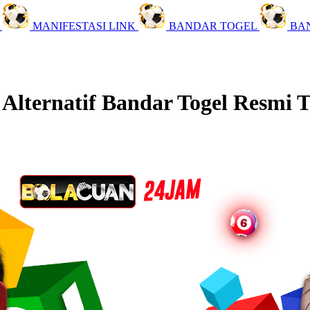
F
MANIFESTASI LINK
BANDAR TOGEL
BA
lternatif Bandar Togel Resmi T