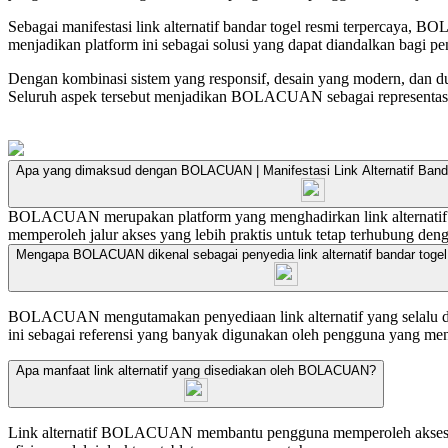
Sebagai manifestasi link alternatif bandar togel resmi terpercaya
menjadikan platform ini sebagai solusi yang dapat diandalkan bagi
Dengan kombinasi sistem yang responsif, desain yang modern, dan du
Seluruh aspek tersebut menjadikan BOLACUAN sebagai representasi d
Apa yang dimaksud dengan BOLACUAN | Manifestasi Link Alternatif Band
BOLACUAN merupakan platform yang menghadirkan link alternatif ba
memperoleh jalur akses yang lebih praktis untuk tetap terhubung deng
Mengapa BOLACUAN dikenal sebagai penyedia link alternatif bandar togel
BOLACUAN mengutamakan penyediaan link alternatif yang selalu dip
ini sebagai referensi yang banyak digunakan oleh pengguna yang m
Apa manfaat link alternatif yang disediakan oleh BOLACUAN?
Link alternatif BOLACUAN membantu pengguna memperoleh akses yang