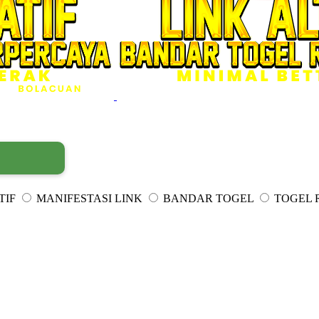
TIF
MANIFESTASI LINK
BANDAR TOGEL
TOGEL 