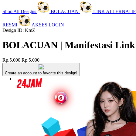
Shop All Designs
BOLACUAN
LINK ALTERNATI
RESMI
AKSES LOGIN
Design ID: KmZ
BOLACUAN | Manifestasi Link A
Rp.5.000
Rp.5.000
Create an account to favorite this design!