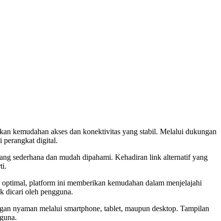
n kemudahan akses dan konektivitas yang stabil. Melalui dukungan
perangkat digital.
ng sederhana dan mudah dipahami. Kehadiran link alternatif yang
i.
optimal, platform ini memberikan kemudahan dalam menjelajahi
k dicari oleh pengguna.
an nyaman melalui smartphone, tablet, maupun desktop. Tampilan
guna.